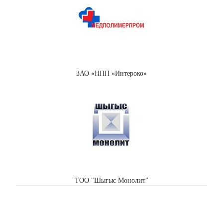
ЗАО «НПП «Интероко»
ТОО "Шыгыс Монолит"