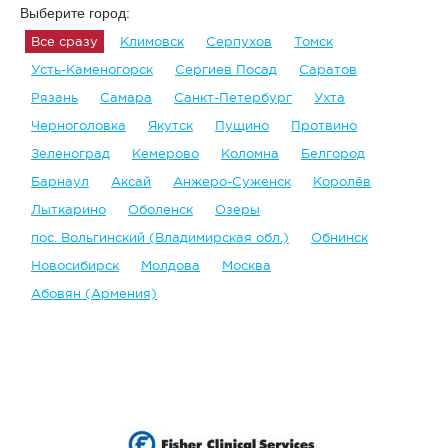
Выберите город:
Все сразу
Климовск
Серпухов
Томск
Усть-Каменогорск
Сергиев Посад
Саратов
Рязань
Самара
Санкт-Петербург
Ухта
Черноголовка
Якутск
Пущино
Протвино
Зеленоград
Кемерово
Коломна
Белгород
Барнаул
Аксай
Анжеро-Суженск
Королёв
Лыткарино
Оболенск
Озеры
пос. Вольгинский (Владимирская обл.)
Обнинск
Новосибирск
Молдова
Москва
Абовян (Армения)