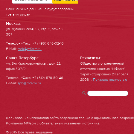
Ваши личные данные не будут переданы
третьим лицам
Москва:
ул. Ду­бинин­ская, 57, стр. 2, офис 2 .
307
Телефон/Факс: +7 (495) 646-02-10
E-Mail:
msk@mfarm.ru
Санкт-Петербург:
Реквизиты:
ул. 8-я Красноармейская, дом 22,
Общество с ограниченной
офис 307/2
ответственностью "МФарм"
Зарегистрировано 24 апреля
Телефон/Факс: +7 (812) 578-50-46
2006 г.
Показать полностью
E-Mail:
spb@mfarm.ru
Копирование материалов сайта разрешено только с официального разреш
Компании МФарм с обязательным указанием источника.
© 2015 Все права защищены