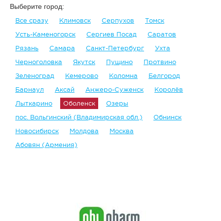
Выберите город:
Все сразу
Климовск
Серпухов
Томск
Усть-Каменогорск
Сергиев Посад
Саратов
Рязань
Самара
Санкт-Петербург
Ухта
Черноголовка
Якутск
Пущино
Протвино
Зеленоград
Кемерово
Коломна
Белгород
Барнаул
Аксай
Анжеро-Суженск
Королёв
Лыткарино
Оболенск
Озеры
пос. Вольгинский (Владимирская обл.)
Обнинск
Новосибирск
Молдова
Москва
Абовян (Армения)