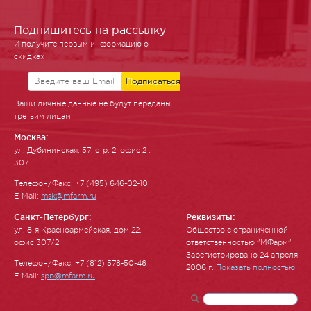
Подпишитесь на рассылку
И получите первым информацию о
скидках
Ваши личные данные не будут переданы
третьим лицам
Москва:
ул. Ду­бинин­ская, 57, стр. 2, офис 2 .
307
Телефон/Факс: +7 (495) 646-02-10
E-Mail:
msk@mfarm.ru
Санкт-Петербург:
Реквизиты:
ул. 8-я Красноармейская, дом 22,
Общество с ограниченной
офис 307/2
ответственностью "МФарм"
Зарегистрировано 24 апреля
Телефон/Факс: +7 (812) 578-50-46
2006 г.
Показать полностью
E-Mail:
spb@mfarm.ru