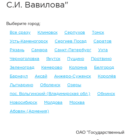
С.И. Вавилова"
Выберите город:
Все сразу
Климовск
Серпухов
Томск
Усть-Каменогорск
Сергиев Посад
Саратов
Рязань
Самара
Санкт-Петербург
Ухта
Черноголовка
Якутск
Пущино
Протвино
Зеленоград
Кемерово
Коломна
Белгород
Барнаул
Аксай
Анжеро-Суженск
Королёв
Лыткарино
Оболенск
Озеры
пос. Вольгинский (Владимирская обл.)
Обнинск
Новосибирск
Молдова
Москва
Абовян (Армения)
ОАО "Государственный