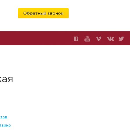
Обратный звонок
6
кая
атов
твино