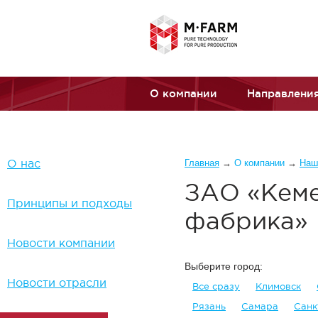
Перейти к основному содержанию
О компании
Направления
Вы здесь
О нас
Главная
→
О компании
→
Наш
ЗАО «Кеме
Принципы и подходы
фабрика»
Новости компании
Выберите город:
Новости отрасли
Все сразу
Климовск
Рязань
Самара
Санк