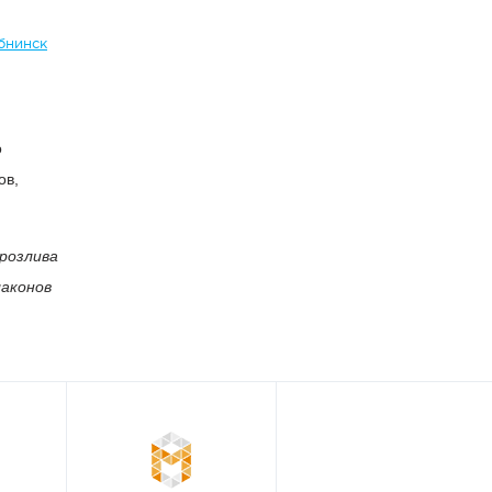
бнинск
о
ов,
розлива
лаконов