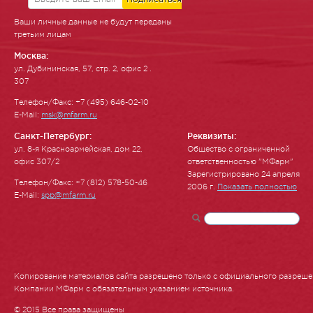
Ваши личные данные не будут переданы
третьим лицам
Москва:
ул. Ду­бинин­ская, 57, стр. 2, офис 2 .
307
Телефон/Факс: +7 (495) 646-02-10
E-Mail:
msk@mfarm.ru
Санкт-Петербург:
Реквизиты:
ул. 8-я Красноармейская, дом 22,
Общество с ограниченной
офис 307/2
ответственностью "МФарм"
Зарегистрировано 24 апреля
Телефон/Факс: +7 (812) 578-50-46
2006 г.
Показать полностью
E-Mail:
spb@mfarm.ru
Копирование материалов сайта разрешено только с официального разреш
Компании МФарм с обязательным указанием источника.
© 2015 Все права защищены