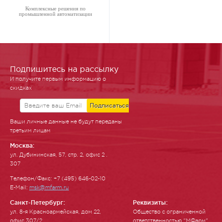
Комплексные решения по
промышленной автоматизации
Подпишитесь на рассылку
И получите первым информацию о
скидках
Ваши личные данные не будут переданы
третьим лицам
Москва:
ул. Ду­бинин­ская, 57, стр. 2, офис 2 .
307
Телефон/Факс: +7 (495) 646-02-10
E-Mail:
msk@mfarm.ru
Санкт-Петербург:
Реквизиты:
ул. 8-я Красноармейская, дом 22,
Общество с ограниченной
офис 307/2
ответственностью "МФарм"