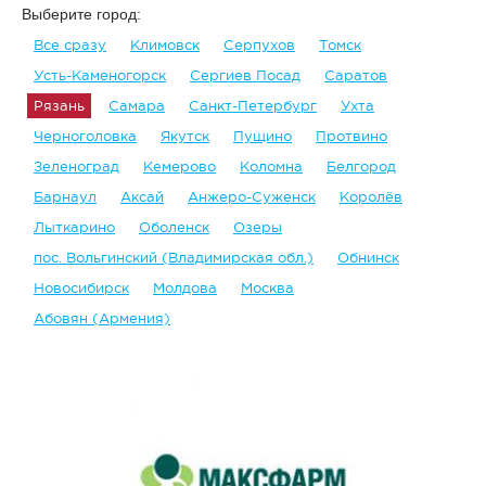
Выберите город:
Все сразу
Климовск
Серпухов
Томск
Усть-Каменогорск
Сергиев Посад
Саратов
Рязань
Самара
Санкт-Петербург
Ухта
Черноголовка
Якутск
Пущино
Протвино
Зеленоград
Кемерово
Коломна
Белгород
Барнаул
Аксай
Анжеро-Суженск
Королёв
Лыткарино
Оболенск
Озеры
пос. Вольгинский (Владимирская обл.)
Обнинск
Новосибирск
Молдова
Москва
Абовян (Армения)