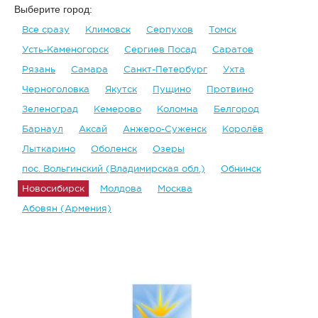
Выберите город:
Все сразу
Климовск
Серпухов
Томск
Усть-Каменогорск
Сергиев Посад
Саратов
Рязань
Самара
Санкт-Петербург
Ухта
Черноголовка
Якутск
Пущино
Протвино
Зеленоград
Кемерово
Коломна
Белгород
Барнаул
Аксай
Анжеро-Суженск
Королёв
Лыткарино
Оболенск
Озеры
пос. Вольгинский (Владимирская обл.)
Обнинск
Новосибирск
Молдова
Москва
Абовян (Армения)