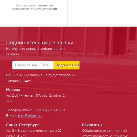
Комплексные решения по
промышленной автоматизации
Подпишитесь на рассылку
И получите первым информацию о
скидках
Ваши личные данные не будут переданы
третьим лицам
Москва:
ул. Ду­бинин­ская, 57, стр. 2, офис 2 .
307
Телефон/Факс: +7 (495) 646-02-10
E-Mail:
msk@mfarm.ru
Санкт-Петербург:
Реквизиты:
ул. 8-я Красноармейская, дом 22,
Общество с ограниченной
офис 307/2
ответственностью "МФарм"