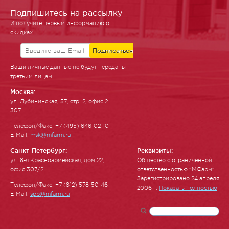
Подпишитесь на рассылку
И получите первым информацию о
скидках
Ваши личные данные не будут переданы
третьим лицам
Москва:
ул. Ду­бинин­ская, 57, стр. 2, офис 2 .
307
Телефон/Факс: +7 (495) 646-02-10
E-Mail:
msk@mfarm.ru
Санкт-Петербург:
Реквизиты:
ул. 8-я Красноармейская, дом 22,
Общество с ограниченной
офис 307/2
ответственностью "МФарм"
Зарегистрировано 24 апреля
Телефон/Факс: +7 (812) 578-50-46
2006 г.
Показать полностью
E-Mail:
spb@mfarm.ru