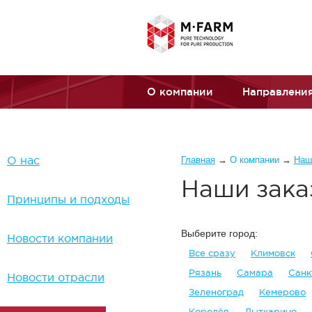
Перейти к основному содержанию
О компании
Направления
Вы здесь
О нас
Главная
→
О компании
→
Наш
Наши зака
Принципы и подходы
Выберите город:
Новости компании
Все сразу
Климовск
Рязань
Самара
Санк
Новости отрасли
Зеленоград
Кемерово
Королёв
Лыткарино