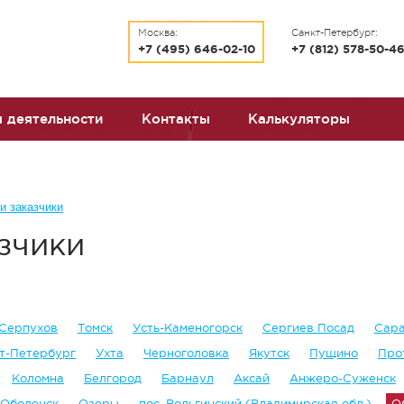
Москва:
Санкт-Петербург:
+7 (495) 646-02-10
+7 (812) 578-50-4
 деятельности
Контакты
Калькуляторы
и заказчики
зчики
Серпухов
Томск
Усть-Каменогорск
Сергиев Посад
Сар
т-Петербург
Ухта
Черноголовка
Якутск
Пущино
Про
Коломна
Белгород
Барнаул
Аксай
Анжеро-Суженск
Оболенск
Озеры
пос. Вольгинский (Владимирская обл.)
О