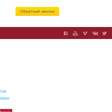
Обратный звонок
6
атов
твино
бнинск