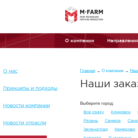
Перейти к основному содержанию
О компании
Направления
Вы здесь
О нас
Главная
→
О компании
→
Наш
Наши зака
Принципы и подходы
Выберите город:
Новости компании
Все сразу
Климовск
Рязань
Самара
Санк
Новости отрасли
Зеленоград
Кемерово
Королёв
Лыткарино