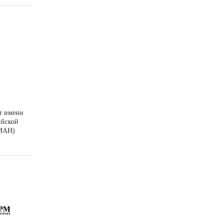
т имени
ийской
ФИАН)