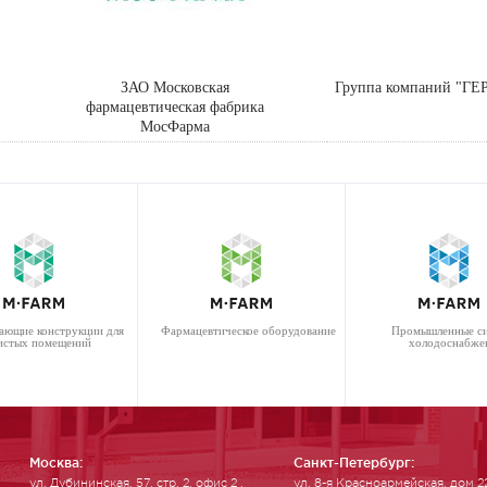
ЗАО Московская
Группа компаний "Г
фармацевтическая фабрика
МосФарма
ающие конструкции для
Фармацевтическое оборудование
Промышленные с
истых помещений
холодоснабже
Москва:
Санкт-Петербург:
ул. Ду­бинин­ская, 57, стр. 2, офис 2 .
ул. 8-я Красноармейская, дом 2