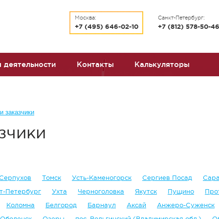
Москва:
Санкт-Петербург:
+7 (495) 646-02-10
+7 (812) 578-50-4
 деятельности
Контакты
Калькуляторы
и заказчики
зчики
Серпухов
Томск
Усть-Каменогорск
Сергиев Посад
Сар
т-Петербург
Ухта
Черноголовка
Якутск
Пущино
Про
Коломна
Белгород
Барнаул
Аксай
Анжеро-Суженск
Оболенск
Озеры
пос. Вольгинский (Владимирская обл.)
О