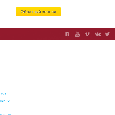
Обратный звонок
6
атов
твино
бнинск