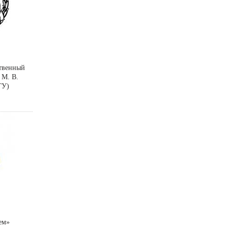
ственный
 М. В.
ГУ)
ем»