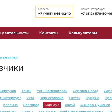
Москва:
Санкт-Петербург:
+7 (495) 646-02-10
+7 (812) 578-50-4
 деятельности
Контакты
Калькуляторы
и заказчики
зчики
Серпухов
Томск
Усть-Каменогорск
Сергиев Посад
Сар
т-Петербург
Ухта
Черноголовка
Якутск
Пущино
Про
Коломна
Белгород
Барнаул
Аксай
Анжеро-Суженск
Оболенск
Озеры
пос. Вольгинский (Владимирская обл.)
О