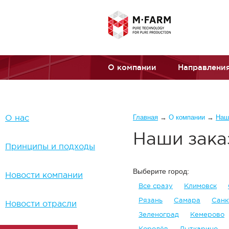
Перейти к основному содержанию
О компании
Направления
Вы здесь
О нас
Главная
→
О компании
→
Наш
Наши зака
Принципы и подходы
Выберите город:
Новости компании
Все сразу
Климовск
Рязань
Самара
Санк
Новости отрасли
Зеленоград
Кемерово
Королёв
Лыткарино