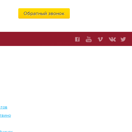
Обратный звонок
6
атов
твино
бнинск