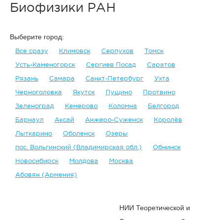
Биофизики РАН
Выберите город:
Все сразу
Климовск
Серпухов
Томск
Усть-Каменогорск
Сергиев Посад
Саратов
Рязань
Самара
Санкт-Петербург
Ухта
Черноголовка
Якутск
Пущино
Протвино
Зеленоград
Кемерово
Коломна
Белгород
Барнаул
Аксай
Анжеро-Суженск
Королёв
Лыткарино
Оболенск
Озеры
пос. Вольгинский (Владимирская обл.)
Обнинск
Новосибирск
Молдова
Москва
Абовян (Армения)
НИИ Теоретической и