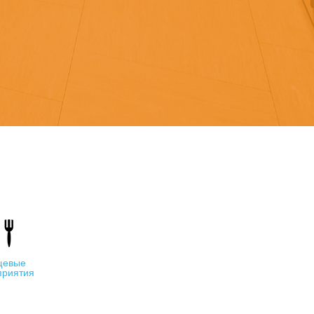
щевые
приятия