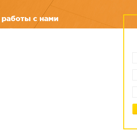
работы с нами
аждой задаче
ошения по цене и применяемым компонентам для
ассных специалистов в данной области
 автоматизации через интернет