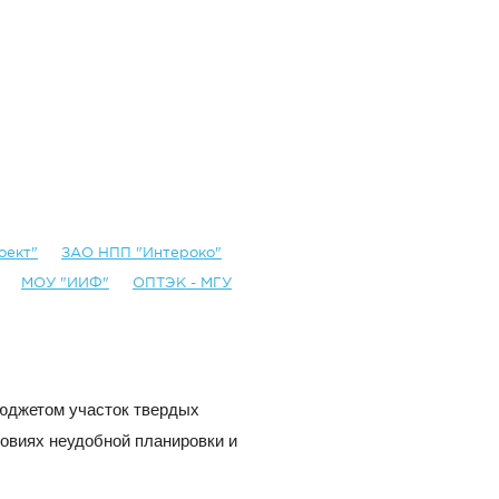
оект"
ЗАО НПП "Интероко"
МОУ "ИИФ"
ОПТЭК - МГУ
юджетом участок твердых
овиях неудобной планировки и