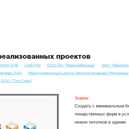
еализованных проектов
сНИИ ОЧБ
СИБГМУ
ООО ИЦ "Фармоборона"
ЗАО "Фармпр
ебедева РАН
Международный Центр Репродуктивной Медицины
ООО "Топ-Скан"
Задача:
Создать с минимальным б
лекарственных форм в усл
низких потолков в здании