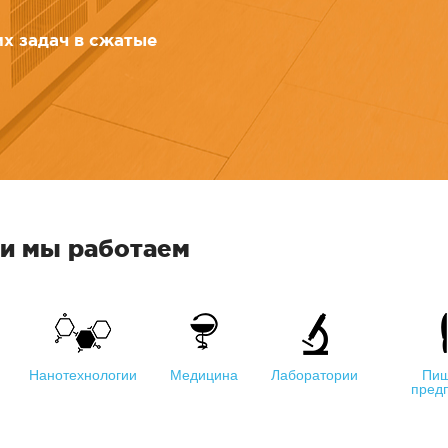
х задач в сжатые
ми мы работаем
Нанотехнологии
Медицина
Лаборатории
Пи
пред