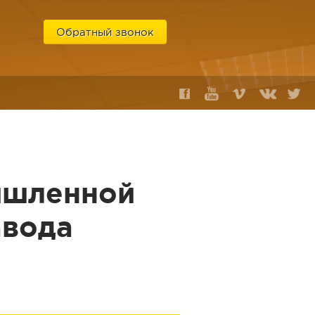
Обратный звонок
6
ышленной
авода