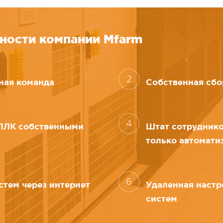
ности компании Mfarm
2
ная команда
Собственная сбо
4
ПЛК собственными
Штат сотрудник
только автомати
6
стем через интернет
Удаленная настр
систем