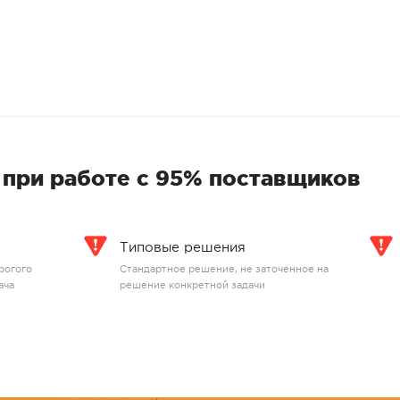
при работе с 95% поставщиков
Типовые решения
рогого
Стандартное решение, не заточенное на
ача
решение конкретной задачи