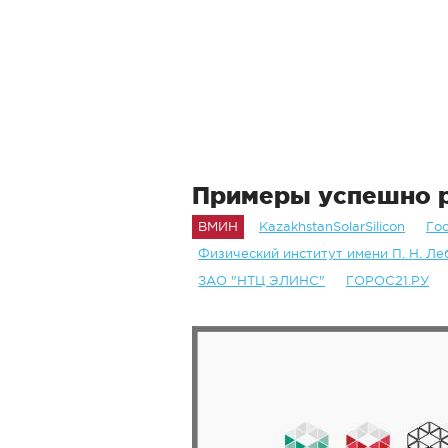
Примеры успешно р
ВМИН
KazakhstanSolarSilicon
Го
Физический институт имени П. Н. Л
ЗАО "НТЦ ЭЛИНС"
ГОРОС21.РУ