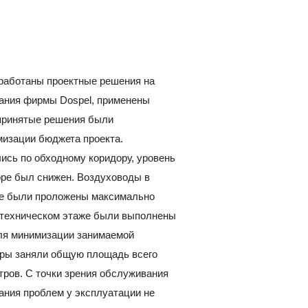
работаны проектные решения на
ания фирмы Dospel, применены
принятые решения были
изации бюджета проекта.
сь по обходному коридору, уровень
оре был снижен. Воздуховоды в
ве были проложены максимально
 техническом этаже были выполнены
ля минимизации занимаемой
еры заняли общую площадь всего
тров. С точки зрения обслуживания
ания проблем у эксплуатации не