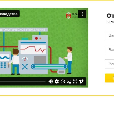
От
и п