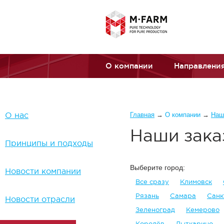
Перейти к основному содержанию
О компании
Направления
Вы здесь
О нас
Главная
→
О компании
→
Наш
Наши зака
Принципы и подходы
Выберите город:
Новости компании
Все сразу
Климовск
Рязань
Самара
Санк
Новости отрасли
Зеленоград
Кемерово
Королёв
Лыткарино