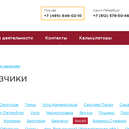
Москва:
Санкт-Петербург:
+7 (495) 646-02-10
+7 (812) 578-50-4
 деятельности
Контакты
Калькуляторы
и заказчики
зчики
Серпухов
Томск
Усть-Каменогорск
Сергиев Посад
Сар
т-Петербург
Ухта
Черноголовка
Якутск
Пущино
Про
Коломна
Белгород
Барнаул
Аксай
Анжеро-Суженск
Оболенск
Озеры
пос. Вольгинский (Владимирская обл.)
О