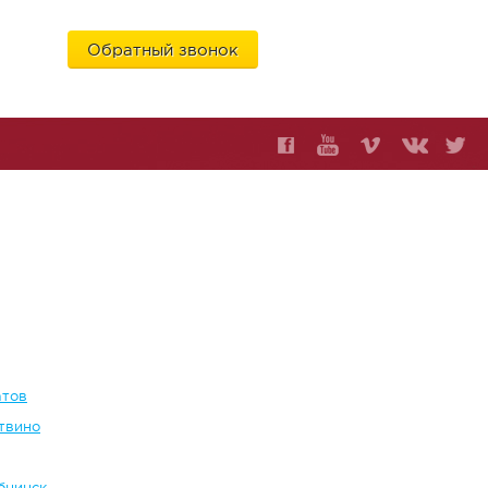
Обратный звонок
6
атов
твино
бнинск