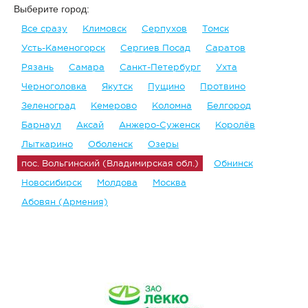
Выберите город:
Все сразу
Климовск
Серпухов
Томск
Усть-Каменогорск
Сергиев Посад
Саратов
Рязань
Самара
Санкт-Петербург
Ухта
Черноголовка
Якутск
Пущино
Протвино
Зеленоград
Кемерово
Коломна
Белгород
Барнаул
Аксай
Анжеро-Суженск
Королёв
Лыткарино
Оболенск
Озеры
пос. Вольгинский (Владимирская обл.)
Обнинск
Новосибирск
Молдова
Москва
Абовян (Армения)