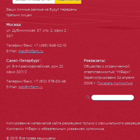
Ваши личные данные не будут переданы
третьим лицам
Москва:
ул. Ду­бинин­ская, 57, стр. 2, офис 2 .
307
Телефон/Факс: +7 (495) 646-02-10
E-Mail:
msk@mfarm.ru
Санкт-Петербург:
Реквизиты:
ул. 8-я Красноармейская, дом 22,
Общество с ограниченной
офис 307/2
ответственностью "МФарм"
Зарегистрировано 24 апреля
Телефон/Факс: +7 (812) 578-50-46
2006 г.
Показать полностью
E-Mail:
spb@mfarm.ru
Копирование материалов сайта разрешено только с официального разреш
Компании МФарм с обязательным указанием источника.
© 2015 Все права защищены