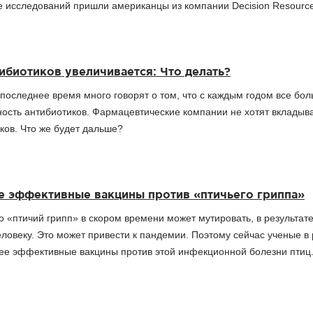
е исследований пришли американцы из компании Decision Resource
ибиотиков увеличивается: Что делать?
 последнее время много говорят о том, что с каждым годом все бо
ость антибиотиков. Фармацевтические компании не хотят вкладыва
ков. Что же будет дальше?
е эффективные вакцины против «птичьего гриппа»
о «птичий грипп» в скором времени может мутировать, в результате
еловеку. Это может привести к пандемии. Поэтому сейчас ученые в
ее эффективные вакцины против этой инфекционной болезни птиц