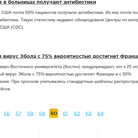
 в больницах получают антибиотики
х США почти 50% пациентов получали антибиотики. Из них почти п
ибиотика. Такую статистику недавно обнародовали Центры по конт
 США (CDC).
я вирус Эбола с 75% вероятностью достигнет Франц
еро-Восточного университета (Бостон) предупреждают, что к 25 ок
ый вирус Эбола с 75% вероятностью достигнет Франции и с 50%
ании. При прогнозе учитывались стандартные шаблоны распростр
йсов.
56
57
58
59
60
61
62
63
64