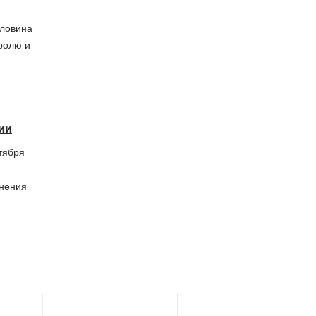
оловина
ролю и
ии
тября
анения