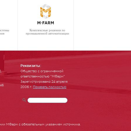
истемы
Комплексные решения по
ния
промышленной автоматизации
Реквизиты:
2,
Общество с ограниченной
ответственностью "МФарм"
Зарегистрировано 24 апреля
-46
2006 г.
Показать полностью
нии МФарм с обязательным указанием источника.