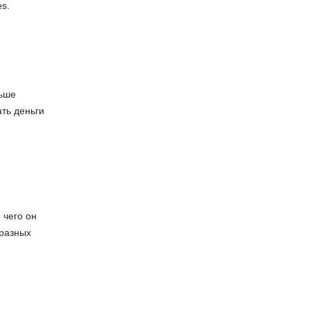
s.
льше
ть деньги
 чего он
 разных
.