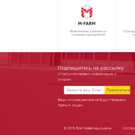
Комплексные решения по
Огражд
созданию предприятий
ч
Подпишитесь на рассылку
И получите первым информацию о
скидках
Ваши личные данные не будут переданы
третьим лицам
© 2015 Все права защищены
Копиро