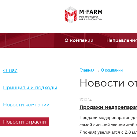
Перейти к основному содержанию
О компании
Направления
Вы здесь
О нас
Главная
→
О компании
Новости о
Принципы и подходы
13.10.14
Новости компании
Продажи медпрепарат
Продажи медпрепаратов для
Новости отрасли
самой сильной экономикой 
Япония) увеличатся с 2,8 мл