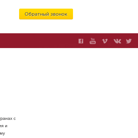
Обратный звонок
6
ранах с
ия и
ому