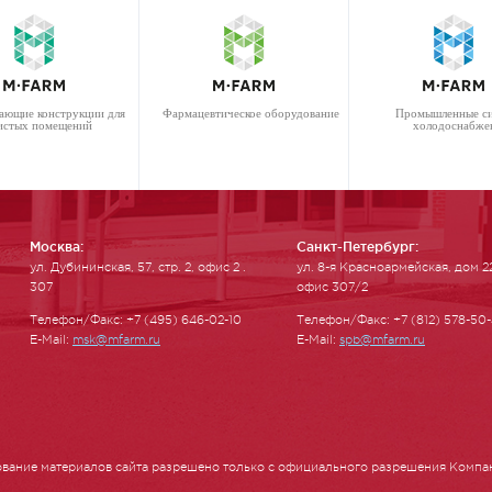
ающие конструкции для
Фармацевтическое оборудование
Промышленные с
истых помещений
холодоснабже
Москва:
Санкт-Петербург:
ул. Ду­бинин­ская, 57, стр. 2, офис 2 .
ул. 8-я Красноармейская, дом 2
307
офис 307/2
Телефон/Факс: +7 (495) 646-02-10
Телефон/Факс: +7 (812) 578-50
E-Mail:
msk@mfarm.ru
E-Mail:
spb@mfarm.ru
вание материалов сайта разрешено только с официального разрешения Компа