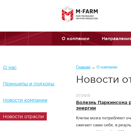
Перейти к основному содержанию
О компании
Направления
Вы здесь
О нас
Главная
→
О компании
Новости о
Принципы и подходы
07.09.15
Новости компании
Болезнь Паркинсона р
энергии
Новости отрасли
Клетки мозга потребляют оч
сжигают сами себя, в резул