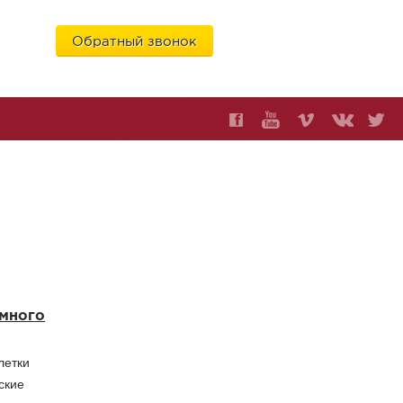
Обратный звонок
6
 много
летки
ские