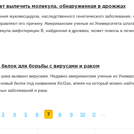
т вылечить молекула, обнаруженная в дрожжах
ия муковисцидоза, наследственного генетического заболевания, 
правляют его причину. Американские ученые из Университета штат
лекула амфотерицин В, найденная в дрожжах, может помочь в лече
белок для борьбы с вирусами и раком
 рака вызвано вирусами. Недавно американские ученые из Универ
новый белок под названием KicGas, влияя на который можно найт
ых заболеваний и рака.
3
4
5
6
7
8
9
10
11
…