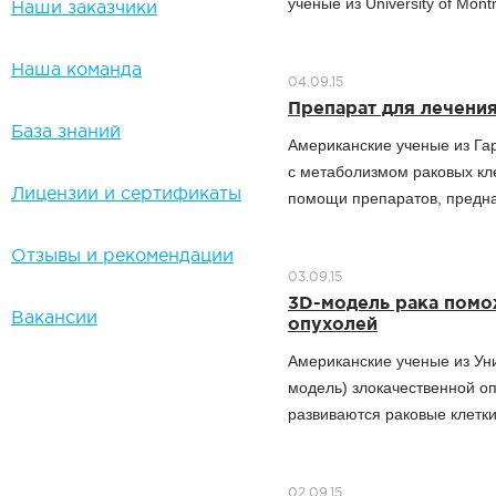
ученые из University of Montr
Наши заказчики
Наша команда
04.09.15
Препарат для лечени
База знаний
Американские ученые из Га
с метаболизмом раковых кле
Лицензии и сертификаты
помощи препаратов, предна
Отзывы и рекомендации
03.09.15
3D-модель рака помо
Вакансии
опухолей
Американские ученые из Уни
модель) злокачественной оп
развиваются раковые клетки
02.09.15