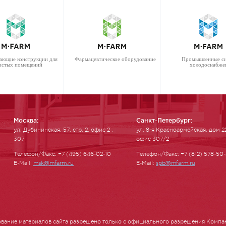
ающие конструкции для
Фармацевтическое оборудование
Промышленные с
истых помещений
холодоснабже
Москва:
Санкт-Петербург:
ул. Ду­бинин­ская, 57, стр. 2, офис 2 .
ул. 8-я Красноармейская, дом 2
307
офис 307/2
Телефон/Факс: +7 (495) 646-02-10
Телефон/Факс: +7 (812) 578-50
E-Mail:
msk@mfarm.ru
E-Mail:
spb@mfarm.ru
вание материалов сайта разрешено только с официального разрешения Компа