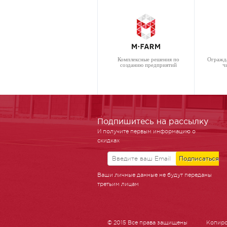
Комплексные решения по
Огражд
созданию предприятий
ч
Подпишитесь на рассылку
И получите первым информацию о
скидках
Ваши личные данные не будут переданы
третьим лицам
© 2015 Все права защищены
Копиро