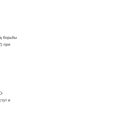
д борьбы
2) при
D-
стут и