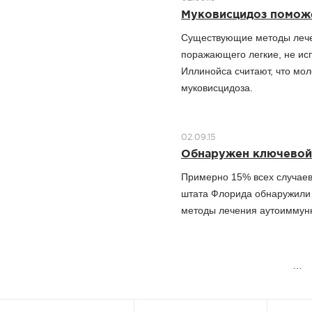
Муковисцидоз поможе
Существующие методы лечен
поражающего легкие, не ис
Иллинойса считают, что мо
муковисцидоза.
02.09.15
Обнаружен ключевой 
Примерно 15% всех случаев
штата Флорида обнаружили 
методы лечения аутоиммунн
Страницы
…