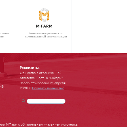
истемы
Комплексные решения по
ния
промышленной автоматизации
Реквизиты:
2,
Общество с ограниченной
ответственностью "МФарм"
Зарегистрировано 24 апреля
-46
2006 г.
Показать полностью
нии МФарм с обязательным указанием источника.