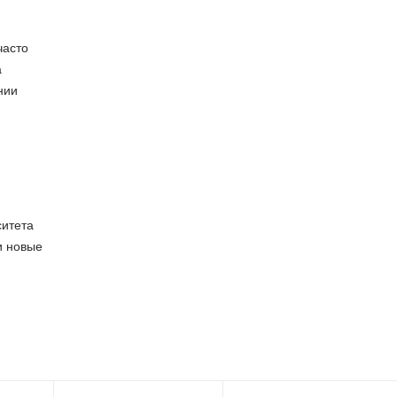
часто
а
нии
ситета
и новые