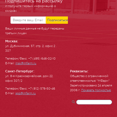
Подпишитесь на рассылку
И получите первым информацию о
скидках
Ваши личные данные не будут переданы
третьим лицам
Москва:
ул. Ду­бинин­ская, 57, стр. 2, офис 2 .
307
Телефон/Факс: +7 (495) 646-02-10
E-Mail:
msk@mfarm.ru
Санкт-Петербург:
Реквизиты:
ул. 8-я Красноармейская, дом 22,
Общество с ограниченной
офис 307/2
ответственностью "МФарм"
Зарегистрировано 24 апреля
Телефон/Факс: +7 (812) 578-50-46
2006 г.
Показать полностью
E-Mail:
spb@mfarm.ru