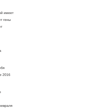
ый имеет
ет гены
ют
а
ебя
е 2016
о
февраля