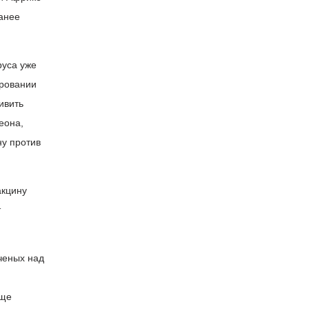
анее
руса уже
ировании
ивить
еона,
ну против
акцину
т
ученых над
еще