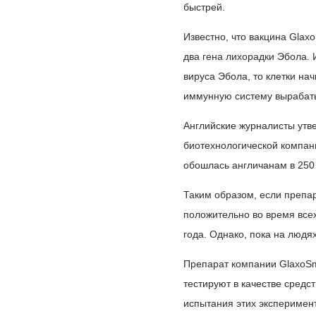
быстрей.
Известно, что вакцина Glax
два гена лихорадки Эбола. 
вируса Эбола, то клетки н
иммунную систему вырабаты
Английские журналисты утв
биотехнологической компани
обошлась англичанам в 250 
Таким образом, если препар
положительно во время всех
года. Однако, пока на людя
Препарат компании GlaxoSmi
тестируют в качестве средс
испытания этих эксперимен