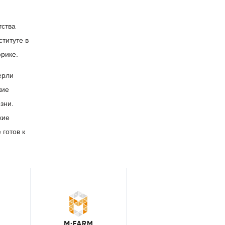
тства
титуте в
рике.
ерли
кие
зни.
кие
 готов к