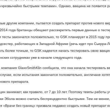
 «чрезвычайно быстрыми темпами». Однако, вакцина не появится р
орые другие компании, пытается создать препарат против нового ви
у 2014 года британцы обещают рассекретить первые данные о тест
ли тесты закончатся положительно, то GSK планирует в 2015 году пр
едсестер, работающих в Западной Африке (речь идет про Сьерра-Л
ть более точным, то GSK надеется начать тестировать свою вакци
нских сотрудниках уже в начале следующего года.
а компания GlaxoSmithKlin сообщила, что она начала тестировать в
 случае, если испытания закончатся положительно, англичане хотя
 нового препарата.
ин занимает, как правило, от 7 до 10 лет. Поэтому темпы работы 
ки Эбола можно считать беспрецедентно быстрыми. Тем не менее,
я «Врачи без границ» призвала недавно создать новый препарат 