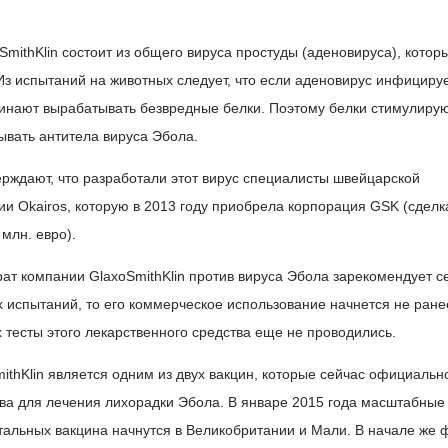
oSmithKlin состоит из общего вируса простуды (аденовируса), котор
Из испытаний на животных следует, что если аденовирус инфициру
ачинают вырабатывать безвредные белки. Поэтому белки стимулиру
вать антитела вируса Эбола.
ерждают, что разработали этот вирус специалисты швейцарской
и Okairos, которую в 2013 году приобрела корпорация GSK (сделк
млн. евро).
ат компании GlaxoSmithKlin против вируса Эбола зарекомендует с
 испытаний, то его коммерческое использование начнется не ране
х тесты этого лекарственного средства еще не проводились.
thKlin является одним из двух вакцин, которые сейчас официальн
тва для лечения лихорадки Эбола. В январе 2015 года масштабные
тальных вакцина начнутся в Великобритании и Мали. В начале же 