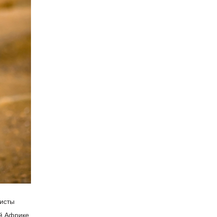
листы
ой Африке