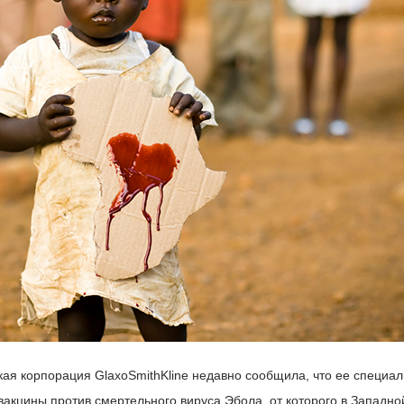
ая корпорация GlaxoSmithKline недавно сообщила, что ее специа
вакцины против смертельного вируса Эбола, от которого в Западн