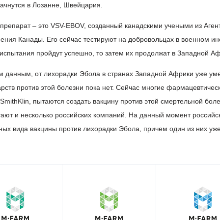
ачнутся в Лозанне, Швейцария.
препарат – это VSV-EBOV, созданный канадскими учеными из Аген
ния Канады. Его сейчас тестируют на добровольцах в военном инс
испытания пройдут успешно, то затем их продолжат в Западной Аф
 данным, от лихорадки Эбола в странах Западной Африки уже ум
карств против этой болезни пока нет. Сейчас многие фармацевтичес
oSmithKlin, пытаются создать вакцину против этой смертельной боле
отают и несколько российских компаний. На данный момент российс
ных вида вакцины против лихорадки Эбола, причем один из них уже