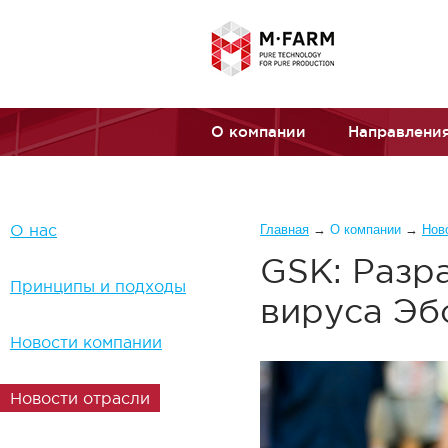
Перейти к основному содержанию
О компании
Направления
Вы здесь
О нас
Главная
→
О компании
→
Нов
GSK: Разр
Принципы и подходы
вируса Эб
Новости компании
Новости отрасли