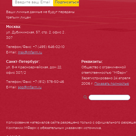
Ваши личные данные не будут переданы
третьим лицам
Москва:
ул. Ду­бинин­ская, 57, стр. 2, офис 2 .
307
Телефон/Факс: +7 (495) 646-02-10
E-Mail:
msk@mfarm.ru
Санкт-Петербург:
Реквизиты:
ул. 8-я Красноармейская, дом 22,
Общество с ограниченной
офис 307/2
ответственностью "МФарм"
Зарегистрировано 24 апреля
Телефон/Факс: +7 (812) 578-50-46
2006 г.
Показать полностью
E-Mail:
spb@mfarm.ru
Копирование материалов сайта разрешено только с официального разреш
Компании МФарм с обязательным указанием источника.