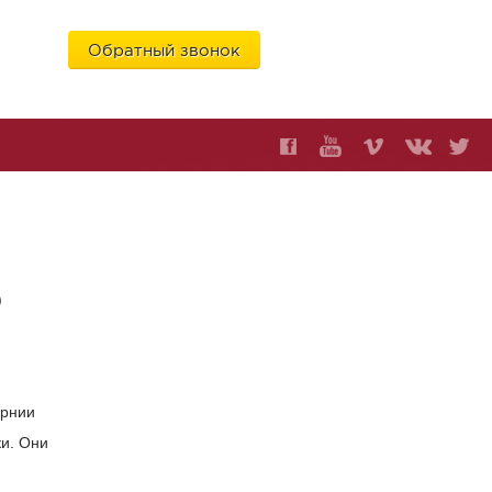
Обратный звонок
6
ю
орнии
и. Они