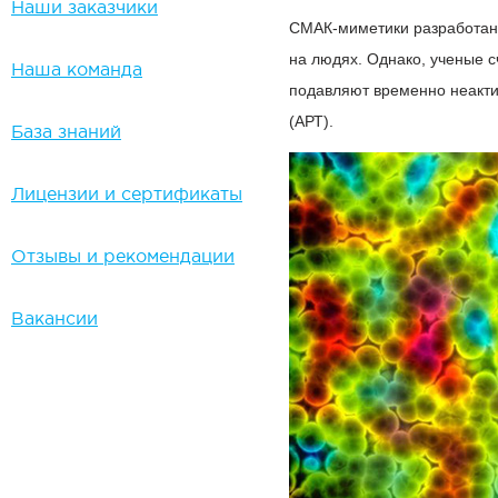
Наши заказчики
СМАК-миметики разработаны
на людях. Однако, ученые с
Наша команда
подавляют временно неакти
(АРТ).
База знаний
Лицензии и сертификаты
Отзывы и рекомендации
Вакансии