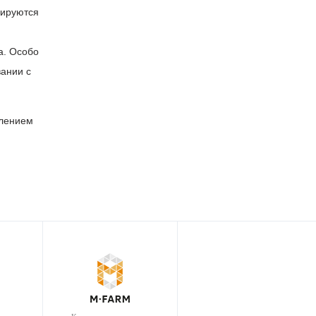
вируются
а. Особо
ании с
олением