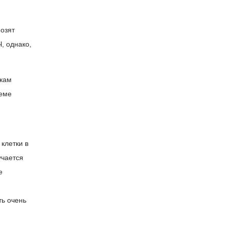
озят
, однако,
ткам
теме
клетки в
учается
е
ь очень