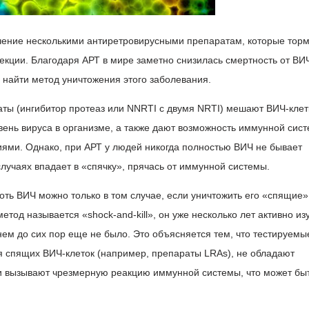
чение несколькими антиретровирусными препаратам, которые торм
кции. Благодаря АРТ в мире заметно снизилась смертность от ВИЧ
и найти метод уничтожения этого заболевания.
ты (ингибитор протеаз или NNRTI с двумя NRTI) мешают ВИЧ-кле
вень вируса в организме, а также дают возможность иммунной сис
иями. Однако, при АРТ у людей никогда полностью ВИЧ не бывает
случаях впадает в «спячку», прячась от иммунной системы.
оть ВИЧ можно только в том случае, если уничтожить его «спящие» 
етод называется «shock-and-kill», он уже несколько лет активно из
нем до сих пор еще не было. Это объясняется тем, что тестируемы
 спящих ВИЧ-клеток (например, препараты LRAs), не обладают
 вызывают чрезмерную реакцию иммунной системы, что может быт