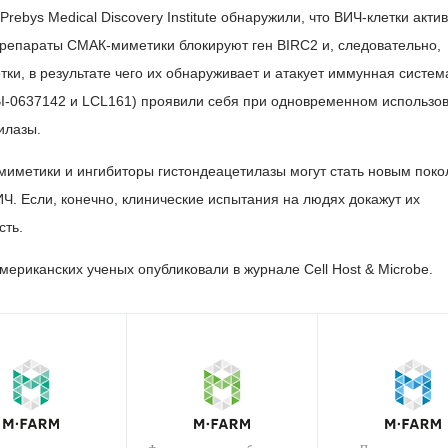
rebys Medical Discovery Institute обнаружили, что ВИЧ-клетки акти
Препараты СМАК-миметики блокируют ген BIRC2 и, следовательно,
ки, в результате чего их обнаруживает и атакует иммунная систем
-0637142 и LCL161) проявили себя при одновременном использов
илазы.
миметики и ингибиторы гистондеацетилазы могут стать новым пок
Ч. Если, конечно, клинические испытания на людях докажут их
сть.
американских ученых опубликовали в журнале Cell Host & Microbe.