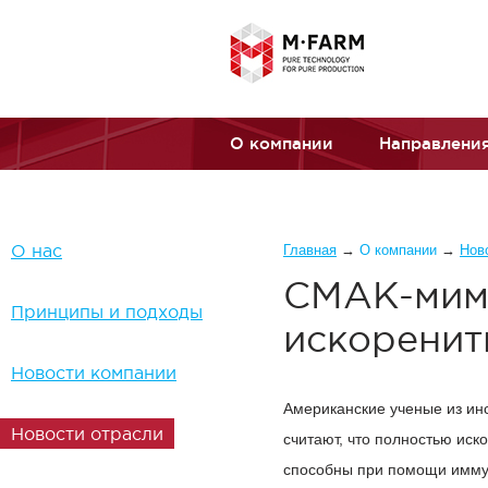
Перейти к основному содержанию
О компании
Направления
Вы здесь
О нас
Главная
→
О компании
→
Нов
СМАК-миме
Принципы и подходы
искоренит
Новости компании
Американские ученые из инст
Новости отрасли
считают, что полностью ис
способны при помощи иммун