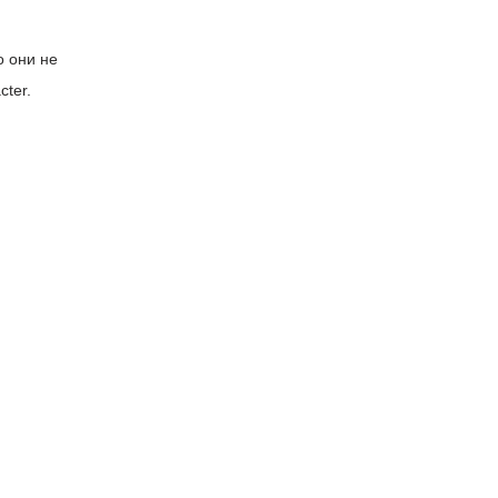
о они не
cter.