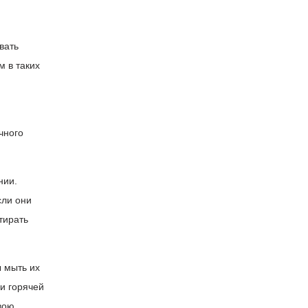
вать
 в таких
чного
нии.
сли они
тирать
ы мыть их
 и горячей
свою