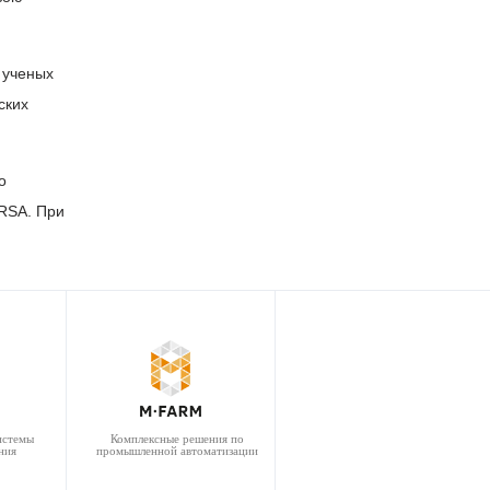
 ученых
ских
о
RSA. При
истемы
Комплексные решения по
ния
промышленной автоматизации