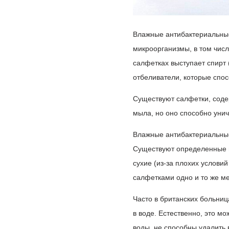
Влажные антибактериальные
микроорганизмы, в том чис
салфетках выступает спирт 
отбеливатели, которые спосо
Существуют салфетки, соде
мыла, но оно способно уни
Влажные антибактериальные
Существуют определенные п
сухие (из-за плохих условий
салфетками одно и то же ме
Часто в британских больниц
в воде. Естественно, это м
воды, не способны удалить 