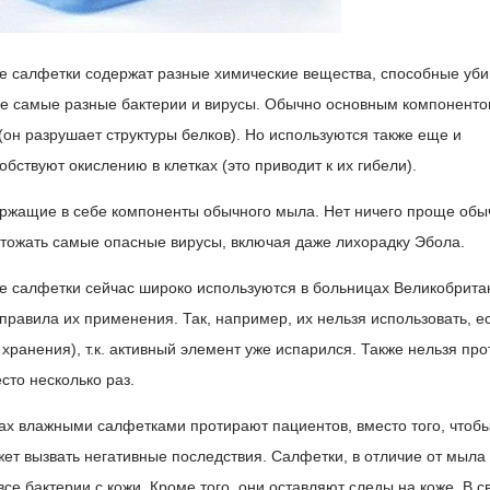
 салфетки содержат разные химические вещества, способные уби
ле самые разные бактерии и вирусы. Обычно основным компонентом
(он разрушает структуры белков). Но используются также еще и
бствуют окислению в клетках (это приводит к их гибели).
ржащие в себе компоненты обычного мыла. Нет ничего проще обы
чтожать самые опасные вирусы, включая даже лихорадку Эбола.
 салфетки сейчас широко используются в больницах Великобрита
равила их применения. Так, например, их нельзя использовать, е
 хранения), т.к. активный элемент уже испарился. Также нельзя про
сто несколько раз.
ах влажными салфетками протирают пациентов, вместо того, чтоб
ожет вызвать негативные последствия. Салфетки, в отличие от мыла
все бактерии с кожи. Кроме того, они оставляют следы на коже. В 