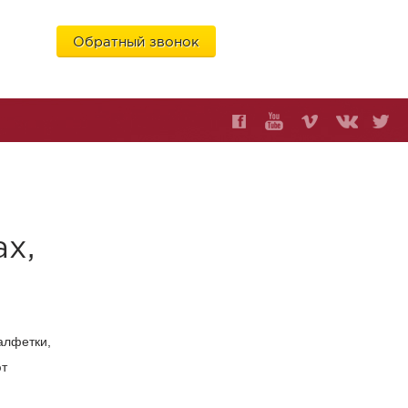
Обратный звонок
6
х,
алфетки,
ют