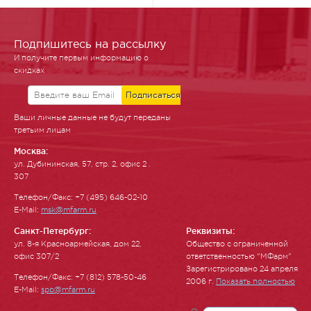
Подпишитесь на рассылку
И получите первым информацию о
скидках
Ваши личные данные не будут переданы
третьим лицам
Москва:
ул. Ду­бинин­ская, 57, стр. 2, офис 2 .
307
Телефон/Факс: +7 (495) 646-02-10
E-Mail:
msk@mfarm.ru
Санкт-Петербург:
Реквизиты:
ул. 8-я Красноармейская, дом 22,
Общество с ограниченной
офис 307/2
ответственностью "МФарм"
Зарегистрировано 24 апреля
Телефон/Факс: +7 (812) 578-50-46
2006 г.
Показать полностью
E-Mail:
spb@mfarm.ru