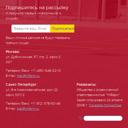
Подпишитесь на рассылку
И получите первым информацию о
скидках
Ваши личные данные не будут переданы
третьим лицам
Москва:
ул. Ду­бинин­ская, 57, стр. 2, офис 2 .
307
Телефон/Факс: +7 (495) 646-02-10
E-Mail:
msk@mfarm.ru
Санкт-Петербург:
Реквизиты:
ул. 8-я Красноармейская, дом 22,
Общество с ограниченной
офис 307/2
ответственностью "МФарм"
Зарегистрировано 24 апреля
Телефон/Факс: +7 (812) 578-50-46
2006 г.
Показать полностью
E-Mail:
spb@mfarm.ru