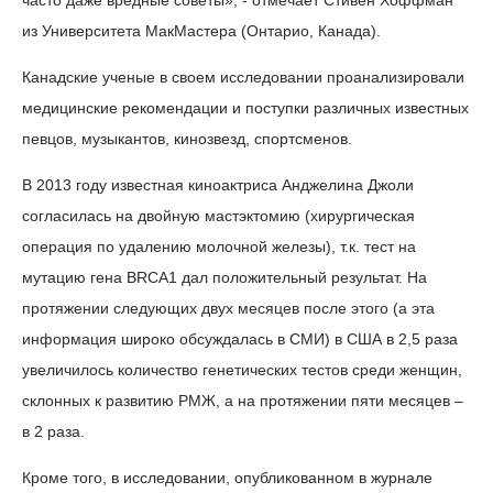
часто даже вредные советы», - отмечает Стивен Хоффман
из Университета МакМастера (Онтарио, Канада).
Канадские ученые в своем исследовании проанализировали
медицинские рекомендации и поступки различных известных
певцов, музыкантов, кинозвезд, спортсменов.
В 2013 году известная киноактриса Анджелина Джоли
согласилась на двойную мастэктомию (хирургическая
операция по удалению молочной железы), т.к. тест на
мутацию гена BRCA1 дал положительный результат. На
протяжении следующих двух месяцев после этого (а эта
информация широко обсуждалась в СМИ) в США в 2,5 раза
увеличилось количество генетических тестов среди женщин,
склонных к развитию РМЖ, а на протяжении пяти месяцев –
в 2 раза.
Кроме того, в исследовании, опубликованном в журнале