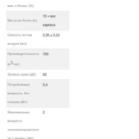
мкм, и более, (%)
70 + вес
Масса не более (кг)
каркаса
Скорость потока
0,35 ± 0,10
воздуха (м/c)
Производительность
700
3
(м
/час)
Уровень шума (дБ)
50
Потребляемая
0,4
мощность, без
нагрева (кВт)
Максимальная
2
мощность
электронагревателя
на 1 модуль (кВт)