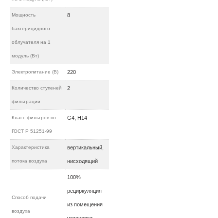
Мощность
8
бактерицидного
облучателя на 1
модуль (Вт)
Электропитание (В)
220
Количество ступеней
2
фильтрации
Класс фильтров по
G4, H14
ГОСТ Р 51251-99
Характеристика
вертикальный,
потока воздуха
нисходящий
100%
рециркуляция
Способ подачи
из помещения
воздуха