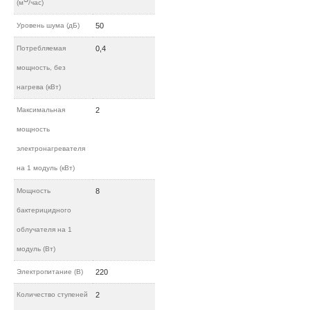
(м
/час)
Уровень шума (дБ)
50
Потребляемая
0,4
мощность, без
нагрева (кВт)
Максимальная
2
мощность
электронагревателя
на 1 модуль (кВт)
Мощность
8
бактерицидного
облучателя на 1
модуль (Вт)
Электропитание (В)
220
Количество ступеней
2