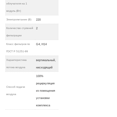
облучателя на 1
модуль (Вт)
Электропитание (В)
220
Количество ступеней
2
фильтрации
Класс фильтров по
G4, H14
ГОСТ Р 51251-99
Характеристика
вертикальный,
потока воздуха
нисходящий
100%
рециркуляция
Способ подачи
из помещения
воздуха
установки
комплекса