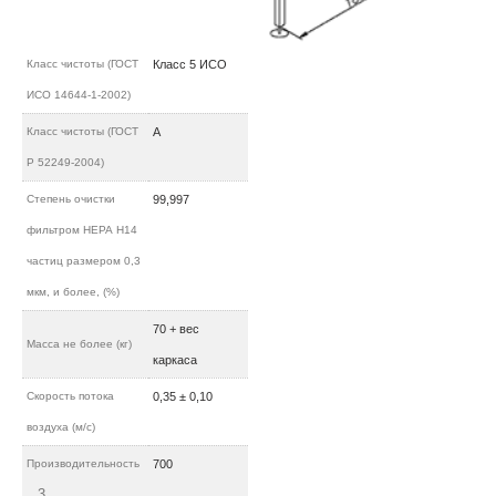
Класс чистоты (ГОСТ
Класс 5 ИСО
ИСО 14644-1-2002)
Класс чистоты (ГОСТ
А
Р 52249-2004)
Степень очистки
99,997
фильтром НЕРА H14
частиц размером 0,3
мкм, и более, (%)
70 + вес
Масса не более (кг)
каркаса
Скорость потока
0,35 ± 0,10
воздуха (м/c)
Производительность
700
3