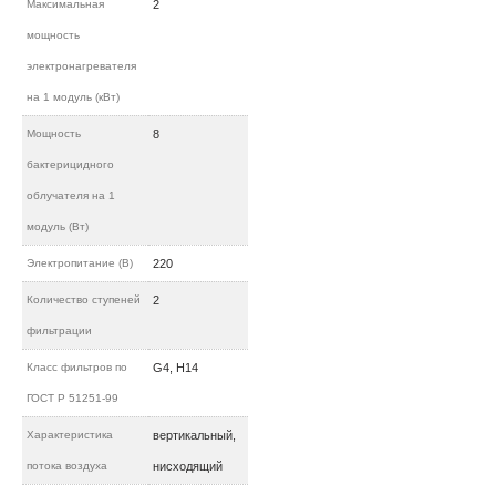
Максимальная
2
мощность
электронагревателя
на 1 модуль (кВт)
Мощность
8
бактерицидного
облучателя на 1
модуль (Вт)
Электропитание (В)
220
Количество ступеней
2
фильтрации
Класс фильтров по
G4, H14
ГОСТ Р 51251-99
Характеристика
вертикальный,
потока воздуха
нисходящий