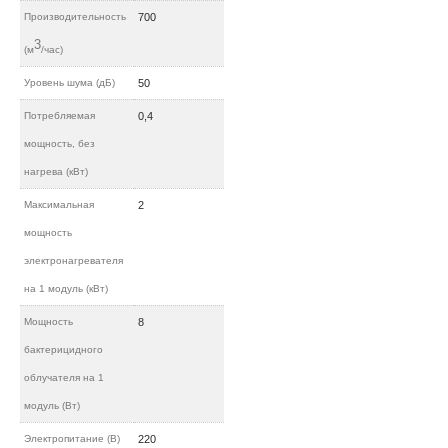
Производительность
700
3
(м
/час)
Уровень шума (дБ)
50
Потребляемая
0,4
мощность, без
нагрева (кВт)
Максимальная
2
мощность
электронагревателя
на 1 модуль (кВт)
Мощность
8
бактерицидного
облучателя на 1
модуль (Вт)
Электропитание (В)
220