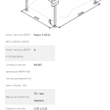
Класс чистоты (ГОСТ
Класс 5 ИСО
ИСО 14644-1-2002)
Класс чистоты (ГОСТ
А
Р 52249-2004)
Степень очистки
99,997
фильтром НЕРА H14
частиц размером 0,3
мкм, и более, (%)
70 + вес
Масса не более (кг)
каркаса
Скорость потока
0,35 ± 0,10