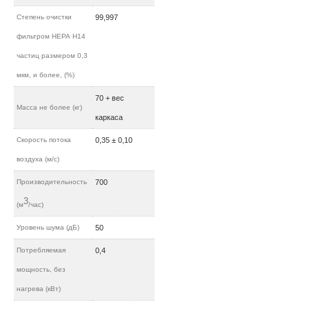
Степень очистки
99,997
фильтром НЕРА H14
частиц размером 0,3
мкм, и более, (%)
70 + вес
Масса не более (кг)
каркаса
Скорость потока
0,35 ± 0,10
воздуха (м/c)
Производительность
700
3
(м
/час)
Уровень шума (дБ)
50
Потребляемая
0,4
мощность, без
нагрева (кВт)