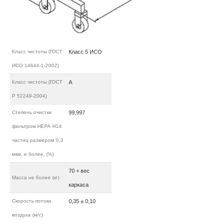
Класс чистоты (ГОСТ
Класс 5 ИСО
ИСО 14644-1-2002)
Класс чистоты (ГОСТ
А
Р 52249-2004)
Степень очистки
99,997
фильтром НЕРА H14
частиц размером 0,3
мкм, и более, (%)
70 + вес
Масса не более (кг)
каркаса
Скорость потока
0,35 ± 0,10
воздуха (м/c)