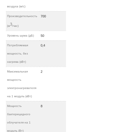
воздуха (м/c)
Производительность
700
3
(м
/час)
Уровень шума (дБ)
50
Потребляемая
0,4
мощность, без
нагрева (кВт)
Максимальная
2
мощность
электронагревателя
на 1 модуль (кВт)
Мощность
8
бактерицидного
облучателя на 1
модуль (Вт)