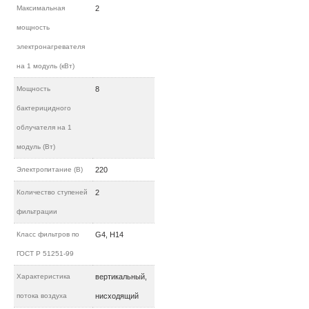
Максимальная
2
мощность
электронагревателя
на 1 модуль (кВт)
Мощность
8
бактерицидного
облучателя на 1
модуль (Вт)
Электропитание (В)
220
Количество ступеней
2
фильтрации
Класс фильтров по
G4, H14
ГОСТ Р 51251-99
Характеристика
вертикальный,
потока воздуха
нисходящий