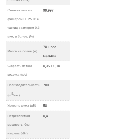
Степень очистки
99,997
фильтром НЕРА H14
частиц размером 0,3
мкм, и более, (%)
70 + вес
Масса не более (кг)
каркаса
Скорость потока
0,35 ± 0,10
воздуха (м/c)
Производительность
700
3
(м
/час)
Уровень шума (дБ)
50
Потребляемая
0,4
мощность, без
нагрева (кВт)