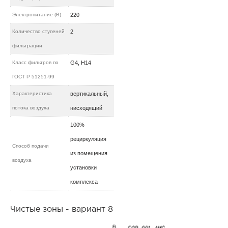
Электропитание (В)
220
Количество ступеней
2
фильтрации
Класс фильтров по
G4, H14
ГОСТ Р 51251-99
Характеристика
вертикальный,
потока воздуха
нисходящий
100%
рециркуляция
Способ подачи
из помещения
воздуха
установки
комплекса
Чистые зоны - вариант 8