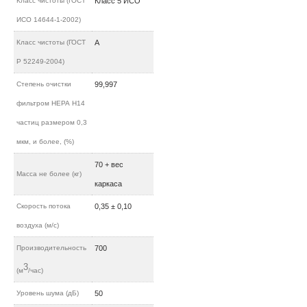
Класс чистоты (ГОСТ
Класс 5 ИСО
ИСО 14644-1-2002)
Класс чистоты (ГОСТ
А
Р 52249-2004)
Степень очистки
99,997
фильтром НЕРА H14
частиц размером 0,3
мкм, и более, (%)
70 + вес
Масса не более (кг)
каркаса
Скорость потока
0,35 ± 0,10
воздуха (м/c)
Производительность
700
3
(м
/час)
Уровень шума (дБ)
50