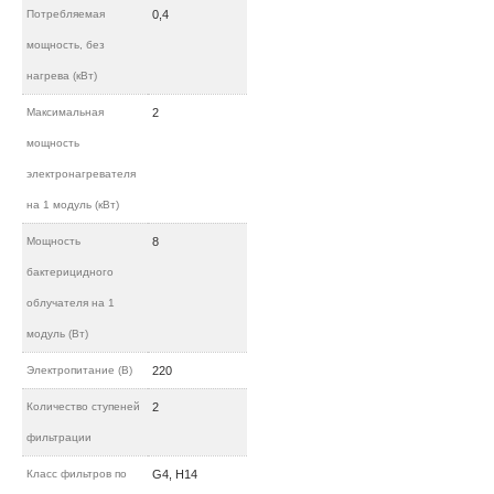
Потребляемая
0,4
мощность, без
нагрева (кВт)
Максимальная
2
мощность
электронагревателя
на 1 модуль (кВт)
Мощность
8
бактерицидного
облучателя на 1
модуль (Вт)
Электропитание (В)
220
Количество ступеней
2
фильтрации
Класс фильтров по
G4, H14