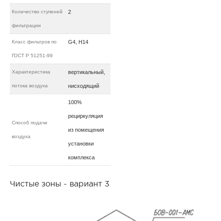
Количество ступеней
2
фильтрации
Класс фильтров по
G4, H14
ГОСТ Р 51251-99
Характеристика
вертикальный,
потока воздуха
нисходящий
100%
рециркуляция
Способ подачи
из помещения
воздуха
установки
комплекса
Чистые зоны - вариант 3