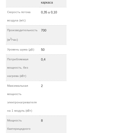
каркаса
Скорость потока
0,35 ± 0,10
воздуха (м/c)
Производительность
700
3
(м
/час)
Уровень шума (дБ)
50
Потребляемая
0,4
мощность, без
нагрева (кВт)
Максимальная
2
мощность
электронагревателя
на 1 модуль (кВт)
Мощность
8
бактерицидного