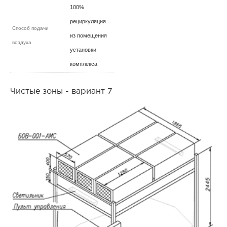
100%
рециркуляция
Способ подачи
из помещения
воздуха
установки
комплекса
Чистые зоны - вариант 7